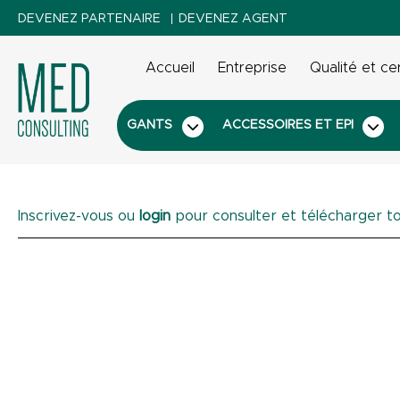
DEVENEZ PARTENAIRE
DEVENEZ AGENT
Accueil
Entreprise
Qualité et cer
GANTS
ACCESSOIRES ET EPI
Inscrivez-vous ou
login
pour consulter et télécharger to
Aiguilles et seringues
Accessoires jetables
Vêtements jetables
Gants stériles
Combinaiso
Gants 
Mas
Uro