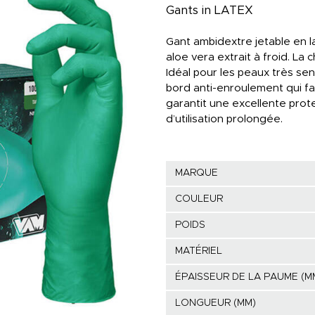
Gants in LATEX
accessoires
du v
mai
Gant ambidextre jetable en la
aloe vera extrait à froid. La 
Idéal pour les peaux très sensi
bord anti-enroulement qui facil
garantit une excellente pro
d’utilisation prolongée.
Cants en cuir
Gants de soudage
MARQUE
Ligne d'hygiène
COULEUR
POIDS
MATÉRIEL
ÉPAISSEUR DE LA PAUME (M
LONGUEUR (MM)