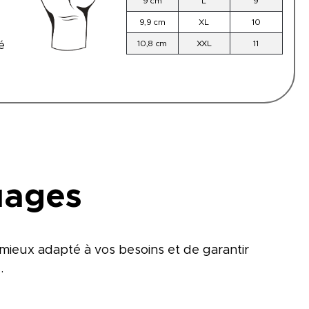
9 cm
L
9
9,9 cm
XL
10
10,8 cm
XXL
11
é
uages
mieux adapté à vos besoins et de garantir
.