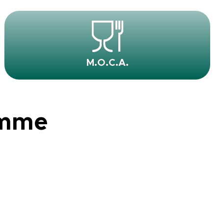
M.O.C.A.
amme