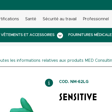
tifications
Santé
Sécurité au travail
Professionnel
VÊTEMENTS ET ACCESSOIRES
FOURNITURES MÉDICALE
utes les informations relatives aux produits MED Consultin
COD. NM-62LG
SENSITIVE
ns jetables
jetables
ques
logie
Vêtements de soudage
Kit de perfusion et
Protection auditive
Réutilisable
Protections
Protection 
Gants t
Panse