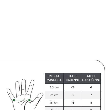
MESURE
TAILLE
TAILLE
MANUELLE
ITALIENNE
EUROPÉENNE
6,2 cm
XS
6
7,1 cm
S
7
8,1 cm
M
8