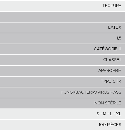
TEXTURÉ
LATEX
1,5
CATÉGORIE III
CLASSE I
APPROPRIÉ
TYPE C | K
FUNGI/BACTERIA/VIRUS PASS
NON STÉRILE
S - M - L - XL
100 PIÈCES