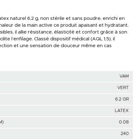
isage
lles
tex naturel 6,2 g, non stérile et sans poudre, enrichi en
chaleur de la main active ce produit apaisant et hydratant.
bles, il allie résistance, élasticité et confort grâce à son
ite l’enfilage. Classé dispositif médical (AQL 1,5), il
tection et une sensation de douceur même en cas
VAM
VERT
6.2 GR
LATEX
M)
0.08
240